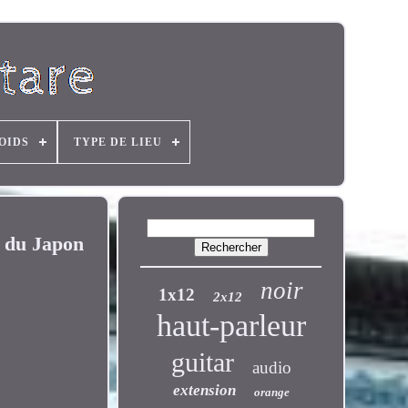
OIDS
TYPE DE LIEU
t du Japon
noir
1x12
2x12
haut-parleur
guitar
audio
extension
orange