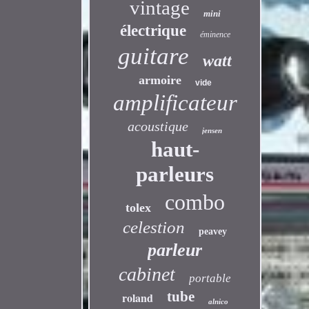
vintage
mini
électrique
éminence
guitare
watt
armoire
vide
amplificateur
acoustique
jensen
haut-
parleurs
combo
tolex
celestion
peavey
parleur
cabinet
portable
tube
roland
alnico