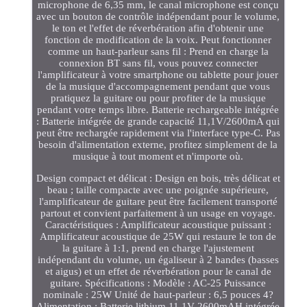
microphone de 6,35 mm, le canal microphone est conçu
avec un bouton de contrôle indépendant pour le volume,
le ton et l'effet de réverbération afin d'obtenir une
fonction de modification de la voix. Peut fonctionner
comme un haut-parleur sans fil : Prend en charge la
connexion BT sans fil, vous pouvez connecter
l'amplificateur à votre smartphone ou tablette pour jouer
de la musique d'accompagnement pendant que vous
pratiquez la guitare ou pour profiter de la musique
pendant votre temps libre. Batterie rechargeable intégrée
: Batterie intégrée de grande capacité 11,1V/2600mA qui
peut être rechargée rapidement via l'interface type-C. Pas
besoin d'alimentation externe, profitez simplement de la
musique à tout moment et n'importe où.
Design compact et délicat : Design en bois, très délicat et
beau ; taille compacte avec une poignée supérieure,
l'amplificateur de guitare peut être facilement transporté
partout et convient parfaitement à un usage en voyage.
Caractéristiques : Amplificateur acoustique puissant :
Amplificateur acoustique de 25W qui restaure le ton de
la guitare à 1:1, prend en charge l'ajustement
indépendant du volume, un égaliseur à 2 bandes (basses
et aigus) et un effet de réverbération pour le canal de
guitare. Spécifications : Modèle : AC-25 Puissance
nominale : 25W Unité de haut-parleur : 6,5 pouces 4?
Alimentation : Batterie lithium 11,1V 2600mAH intégrée