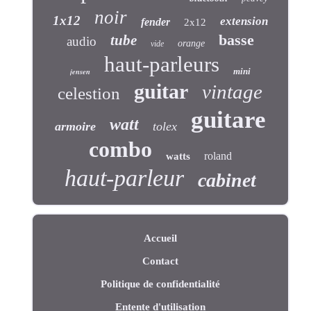
noir
1x12
extension
fender
2x12
basse
tube
audio
orange
vide
haut-parleurs
jensen
mini
guitar
vintage
celestion
guitare
watt
armoire
tolex
combo
roland
watts
haut-parleur
cabinet
Accueil
Contact
Politique de confidentialité
Entente d'utilisation