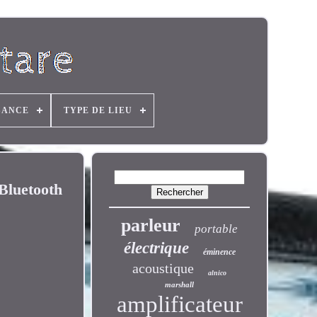
SANCE
TYPE DE LIEU
 Bluetooth
parleur
portable
électrique
éminence
acoustique
alnico
marshall
amplificateur