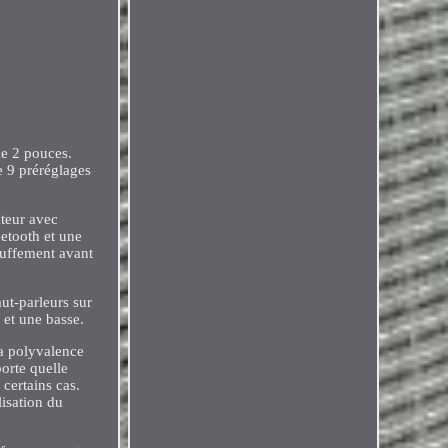
de 2 pouces.
e 9 préréglages
ateur avec
etooth et une
auffement avant
ut-parleurs sur
 et une basse.
sa polyvalence
porte quelle
 certains cas.
isation du