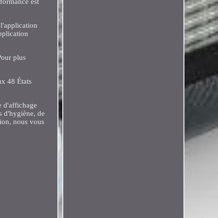
rformance est
l'application
pplication
Pour plus
ux 48 États
e d'affichage
s d'hygiène, de
tion, nous vous