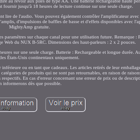
 dire au revoir aux piles de type AA. Une batterie rechargeable haute pe
eut fournir jusqu'à 18 heures de lecture continue sur une seule charge.
t lire de l'audio. Vous pouvez également contrôler l'amplificateur avec 
lis, d'impulsions de baffles de basse et d'effets disponibles avec l'a
MightyAmp gratuite.
les paramètres sur chaque canal pour une utilisation future. Remarque : 
 page Web du NUX B-5RC. Dimensions des haut-parleurs : 2 x 2 pouces.
 heures sur une seule charge. Batterie : Rechargeable et longue durée. A
 des États-Unis continentaux uniquement.
 inférieure ou en tant que cadeaux. Les articles retirés de leur emballag
 catégories de produits qui ne sont pas retournables, en raison de raison
s respectifs. En cas d'erreur concernant une erreur de prix ou de descrip
n informerons dès que possible.