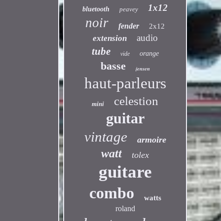
1x12
bluetooth
peavey
noir
fender
2x12
audio
extension
tube
orange
vide
basse
jensen
haut-parleurs
celestion
mini
guitar
vintage
armoire
watt
tolex
guitare
combo
watts
roland