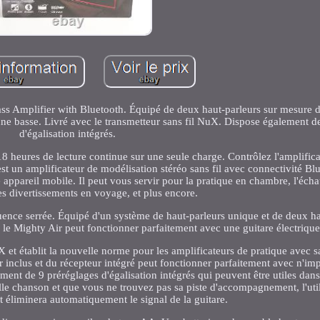
ss Amplifier with Bluetooth. Équipé de deux haut-parleurs sur mesure 
une basse. Livré avec le transmetteur sans fil NuX. Dispose également d
d'égalisation intégrés.
 18 heures de lecture continue sur une seule charge. Contrôlez l'amplific
 un amplificateur de modélisation stéréo sans fil avec connectivité Blu
 appareil mobile. Il peut vous servir pour la pratique en chambre, l'éch
les divertissements en voyage, et plus encore.
ence serrée. Équipé d'un système de haut-parleurs unique et de deux ha
 le Mighty Air peut fonctionner parfaitement avec une guitare électrique
uX et établit la nouvelle norme pour les amplificateurs de pratique avec 
r inclus et du récepteur intégré peut fonctionner parfaitement avec n'im
ement de 9 préréglages d'égalisation intégrés qui peuvent être utiles dans
le chanson et que vous ne trouvez pas sa piste d'accompagnement, l'util
t éliminera automatiquement le signal de la guitare.