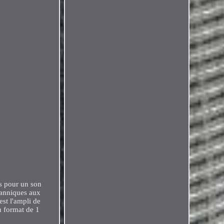
rs pour un son
itanniques aux
st l'ampli de
un format de 1