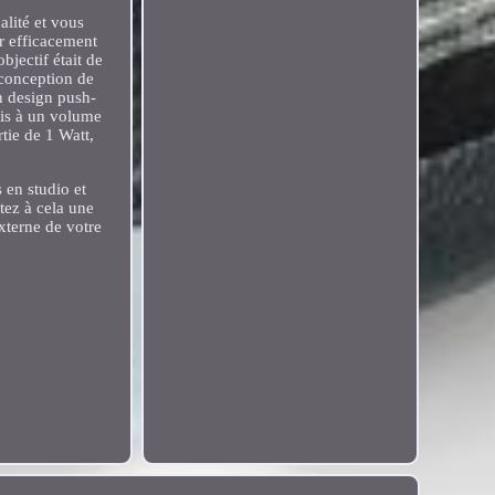
alité et vous
r efficacement
bjectif était de
 conception de
n design push-
mais à un volume
tie de 1 Watt,
 en studio et
tez à cela une
xterne de votre