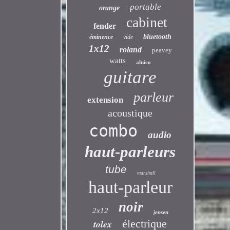
portable
orange
cabinet
fender
bluetooth
éminence
vide
1x12
roland
peavey
watts
alnico
guitare
parleur
extension
acoustique
combo
audio
haut-parleurs
tube
marshall
haut-parleur
noir
2x12
jensen
électrique
tolex