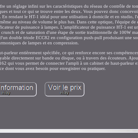
fre un réglage infini sur les caractéristiques du réseau de contrôle de ton
ques et tout ce qui se trouve entre les deux. Vous pouvez donc concevoi
 En rendant le HT-1 idéal pour une utilisation à domicile et en studio, l'o
 même au niveau de volume le plus bas. Dans cette optique, l'équipe de
ficateur de puissance à lampes. L'amplificateur de puissance HT-1 est u
de crunch et de saturation d'une étape de sortie traditionnelle de 100W 
on d'un double triode ECC82 en configuration push-pull produisant une sor
armoniques de lampes et en compression.
-parleur entièrement spécifiée, ce qui renforce encore ses compétences
oyable directement sur bande ou disque, ou à travers des écouteurs. Ajou
-162 qui vous permet de connecter l'ampli à un cabinet de haut-parleur e
 ce dont vous avez besoin pour enregistrer ou pratiquer.