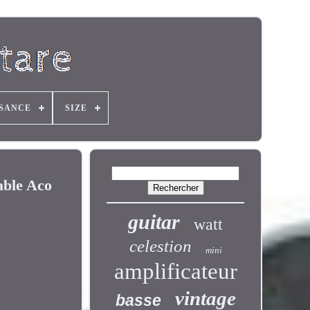
SSANCE
SIZE
able Aco
guitar
watt
celestion
mini
amplificateur
vintage
basse