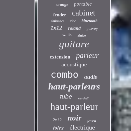
portable
orange
cabinet
fender
bluetooth
éminence
vide
1x12
roland
peavey
watts
alnico
guitare
parleur
extension
acoustique
combo
audio
haut-parleurs
tube
marshall
haut-parleur
noir
2x12
jensen
électrique
tolex