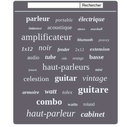
parleur
électrique
portable
acoustique
éminence
marshall
alnico
amplificateur
bluetooth
peavey
noir
1x12
extension
fender
2x12
basse
tube
audio
orange
vide
haut-parleurs
jensen
mini
guitar
vintage
celestion
guitare
watt
armoire
tolex
combo
roland
watts
haut-parleur
cabinet