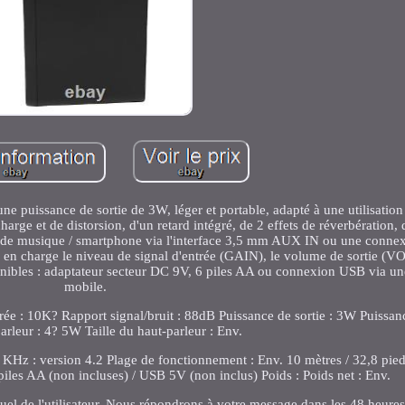
 puissance de sortie de 3W, léger et portable, adapté à une utilisation 
harge et de distorsion, d'un retard intégré, de 2 effets de réverbération
ur de musique / smartphone via l'interface 3,5 mm AUX IN ou une conne
d en charge le niveau de signal d'entrée (GAIN), le volume de sortie (
nibles : adaptateur secteur DC 9V, 6 piles AA ou connexion USB via un
mobile.
: 10K? Rapport signal/bruit : 88dB Puissance de sortie : 3W Puissan
rleur : 4? 5W Taille du haut-parleur : Env.
 KHz : version 4.2 Plage de fonctionnement : Env. 10 mètres / 32,8 pie
piles AA (non incluses) / USB 5V (non inclus) Poids : Poids net : Env.
uel de l'utilisateur. Nous répondrons à votre message dans les 48 heures