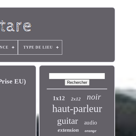
ANCE
TYPE DE LIEU
Prise EU)
noir
1x12
2x12
haut-parleur
guitar
audio
extension
orange