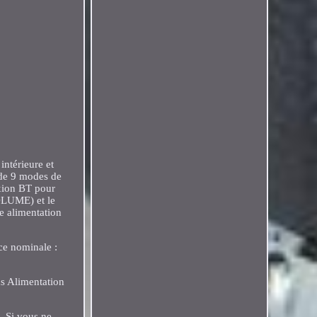
intérieure et
, de 9 modes de
xion BT pour
VOLUME) et le
e alimentation
ce nominale :
ds Alimentation
. Si vous ne