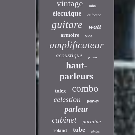
vintage
mini
électrique
éminence
guitare
watt
armoire
vide
amplificateur
acoustique
jensen
haut-
parleurs
combo
tolex
celestion
peavey
parleur
cabinet
portable
tube
roland
alnico