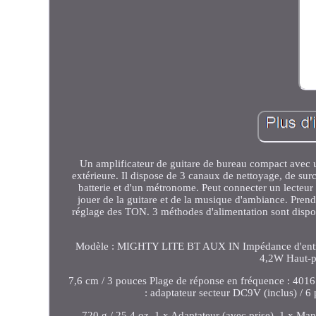
Un amplificateur de guitare de bureau compact avec une
extérieure. Il dispose de 3 canaux de nettoyage, de surc
batterie et d'un métronome. Peut connecter un lecte
jouer de la guitare et de la musique d'ambiance. Pren
réglage des TON. 3 méthodes d'alimentation sont dispo
Modèle : MIGHTY LITE BT AUX IN Impédance d'entrée 
4,2W Haut-pa
7,6 cm / 3 pouces Plage de réponse en fréquence : 4016
: adaptateur secteur DC9V (inclus) / 6 
720 g / 25,4 oz. 1 x Adaptateur (avec prise). 1 x Man