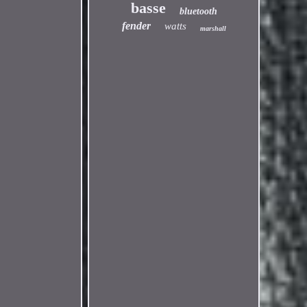
basse
bluetooth
fender
watts
marshall