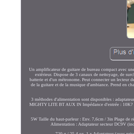
Un amplificateur de guitare de bureau compact avec une p
extérieur. Dispose de 3 canaux de nettoyage, de surch
batterie et d'un métronome. Peut connecter un lecteur
de la guitare et de la musique d'ambiance. Prend en ch
3 méthodes d'alimentation sont disponibles : adaptate
MIGHTY LITE BT AUX IN Impédance d'entrée : 10K? Rap
5W Taille du haut-parleur : Env. 7,6cm / 3in Plage de r
Alimentation : Adaptateur secteur DC9V (incl
720 g / 25.4 oz. 1 x Adaptateur (avec pris