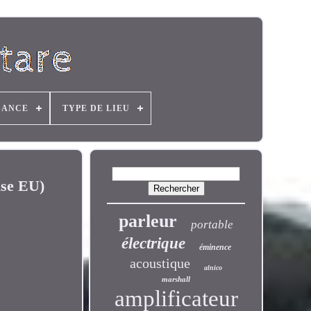
SANCE
TYPE DE LIEU
ise EU)
parleur
portable
électrique
éminence
acoustique
alnico
marshall
amplificateur