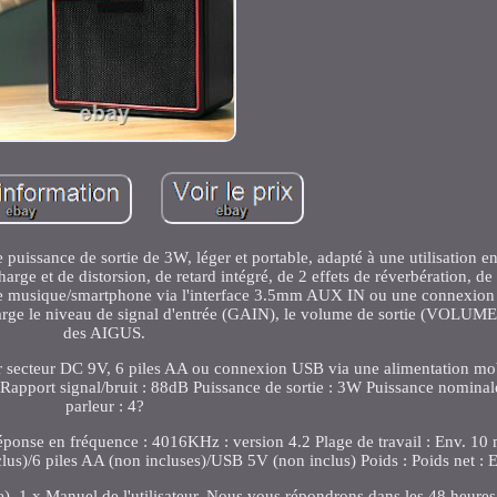
uissance de sortie de 3W, léger et portable, adapté à une utilisation en 
arge et de distorsion, de retard intégré, de 2 effets de réverbération, d
 de musique/smartphone via l'interface 3.5mm AUX IN ou une connexion
arge le niveau de signal d'entrée (GAIN), le volume de sortie (VOLUME)
des AIGUS.
ur secteur DC 9V, 6 piles AA ou connexion USB via une alimentation mo
port signal/bruit : 88dB Puissance de sortie : 3W Puissance nominal
parleur : 4?
éponse en fréquence : 4016KHz : version 4.2 Plage de travail : Env. 10 m
us)/6 piles AA (non incluses)/USB 5V (non inclus) Poids : Poids net : 
e). 1 x Manuel de l'utilisateur. Nous vous répondrons dans les 48 heures