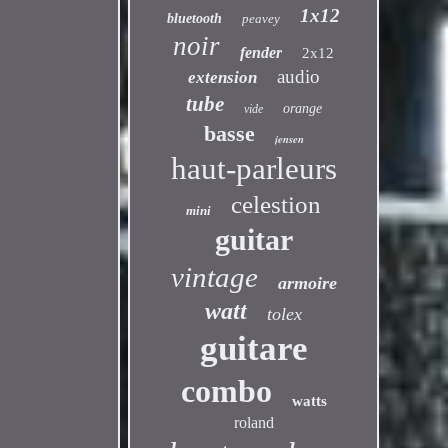
1x12
bluetooth
peavey
noir
fender
2x12
audio
extension
tube
orange
vide
basse
jensen
haut-parleurs
celestion
mini
guitar
vintage
armoire
watt
tolex
guitare
combo
watts
roland