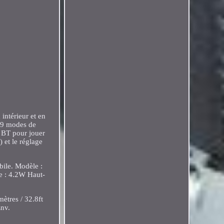
intérieur et en
e 9 modes de
 BT pour jouer
 et le réglage
bile. Modèle :
e : 4.2W Haut-
ètres / 32.8ft
Env.
.