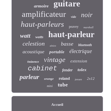
guitare
armoire
amplificateur
noir
vide
haut-parleurs
peavey
marshall
haut-parleur
watt
watts
celestion
basse
bluetooth
alnico
électrique
acoustique
portable
vintage
extension
éminence
cabinet
tolex
fender
parleur
roland
2x12
orange
jensen
tube
mini
Accueil