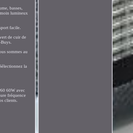
lume, basses,
 témoin lumineux
ort facile.
vert de cuir de
l-Buys.
 Nous sommes au
Sélectionnez la
MP60 60W avec
eure fréquence
s clients.