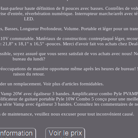
 Haut-parleur haute définition de 8 pouces avec basses. Contrôles de vo
prise d'entrée, réverbération numérique. Interrupteur marche/arrêt avec
LED.
 Basses, Longueur Profondeur, Volume. Portable et léger pour un transp
C110V commutable. Matériaux de construction: contreplaqué léger, recou
: 21,8'' x 18,1'' x 16,5'' -pouces. Merci d'avoir fait vos achats chez Dea
possible, soyez assuré que vous serez satisfait de vos achats avec nous!
bureau du lundi?
préoccupations de manière opportune même après les heures de bureau! 
raison du retour.
r un remplacement. Voir plus d'articles formidables.
érie Vamp 20W avec égaliseur 3 bandes. Amplificateur combo Pyle PVA
plificateur de guitare portable Pyle 10W Combo 5 conçu pour une meill
 série Vamp avec égaliseur 3 bandes. Consultez les commentaires de no
s de maintenance, veuillez nous excuser pour tout inconvénient causé.