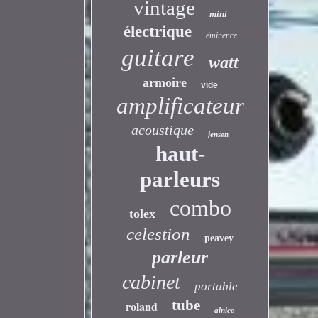
vintage
mini
électrique
éminence
guitare
watt
armoire
vide
amplificateur
acoustique
jensen
haut-
parleurs
combo
tolex
celestion
peavey
parleur
cabinet
portable
tube
roland
alnico