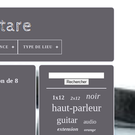
ANCE
TYPE DE LIEU
on de 8
noir
1x12
2x12
haut-parleur
guitar
audio
extension
orange