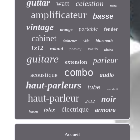
guitar
celestion
watt
mini
amplificateur
basse
vintage
portable
fender
orange
cabinet
bluetooth
éminence
vide
1x12
roland
watts
peavey
alnico
guitare
parleur
extension
combo
acoustique
audio
haut-parleurs
tube
marshall
haut-parleur
noir
2x12
électrique
tolex
armoire
jensen
Accueil