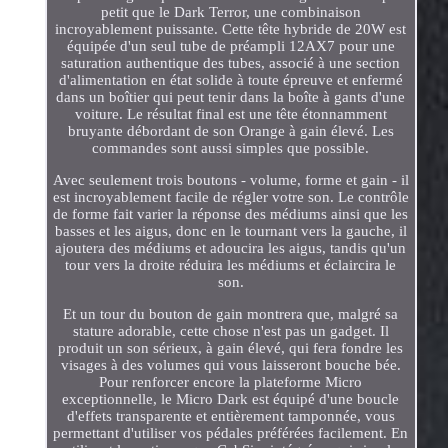
petit que le Dark Terror, une combinaison
incroyablement puissante. Cette tête hybride de 20W est
équipée d'un seul tube de préampli 12AX7 pour une
saturation authentique des tubes, associé à une section
d'alimentation en état solide à toute épreuve et enfermé
dans un boîtier qui peut tenir dans la boîte à gants d'une
voiture. Le résultat final est une tête étonnamment
bruyante débordant de son Orange à gain élevé. Les
commandes sont aussi simples que possible.
Avec seulement trois boutons - volume, forme et gain - il
est incroyablement facile de régler votre son. Le contrôle
de forme fait varier la réponse des médiums ainsi que les
basses et les aigus, donc en le tournant vers la gauche, il
ajoutera des médiums et adoucira les aigus, tandis qu'un
tour vers la droite réduira les médiums et éclaircira le
son.
Et un tour du bouton de gain montrera que, malgré sa
stature adorable, cette chose n'est pas un gadget. Il
produit un son sérieux, à gain élevé, qui fera fondre les
visages à des volumes qui vous laisseront bouche bée.
Pour renforcer encore la plateforme Micro
exceptionnelle, le Micro Dark est équipé d'une boucle
d'effets transparente et entièrement tamponnée, vous
permettant d'utiliser vos pédales préférées facilement. En