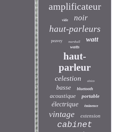
amplificateur
noir
vide
haut-parleurs
watt
peavey
marshall
watts
haut-
parleur
celestion
alnico
basse
bluetooth
acoustique
portable
électrique
éminence
vintage
extension
cabinet