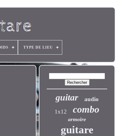
OIDS
TYPE DE LIEU
guitar
audio
combo
1x12
armoire
guitare