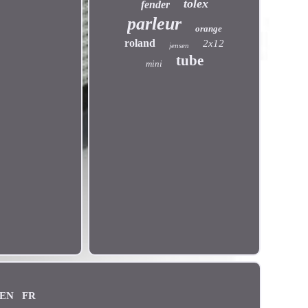
tolex
fender
parleur
orange
roland
2x12
jensen
tube
mini
EN
FR