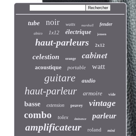
noir
tube
fender
watts
marshall
électrique
1x12
alnico
jensen
haut-parleurs
2x12
cabinet
celestion
orange
watt
acoustique
portable
guitare
audio
haut-parleur
armoire
vide
vintage
basse
extension
peavey
combo
parleur
tolex
éminence
amplificateur
roland
mini