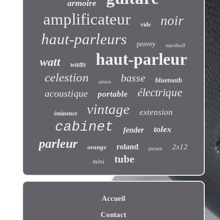
armoire
amplificateur
noir
vide
haut-parleurs
peavey
marshall
haut-parleur
watt
watts
celestion
basse
bluetooth
alnico
électrique
acoustique
portable
vintage
extension
éminence
cabinet
tolex
fender
parleur
roland
2x12
orange
jensen
tube
mini
Accueil
Contact