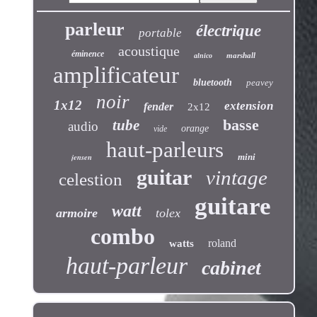
parleur
électrique
portable
acoustique
éminence
marshall
alnico
amplificateur
bluetooth
peavey
noir
1x12
extension
fender
2x12
basse
tube
audio
orange
vide
haut-parleurs
jensen
mini
guitar
vintage
celestion
guitare
watt
armoire
tolex
combo
roland
watts
haut-parleur
cabinet