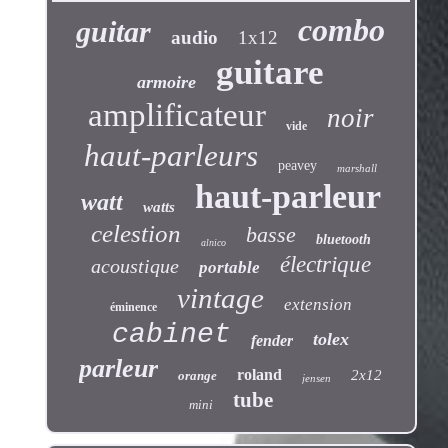
combo
guitar
audio
1x12
guitare
armoire
amplificateur
noir
vide
haut-parleurs
peavey
marshall
haut-parleur
watt
watts
celestion
basse
bluetooth
alnico
électrique
acoustique
portable
vintage
extension
éminence
cabinet
tolex
fender
parleur
roland
2x12
orange
jensen
tube
mini