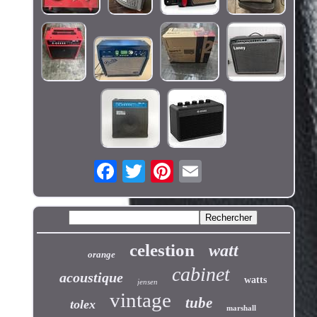
celestion
watt
orange
cabinet
acoustique
watts
jensen
vintage
tube
tolex
marshall