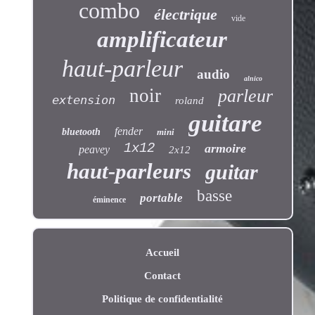
combo
électrique
vide
amplificateur
haut-parleur
audio
alnico
noir
parleur
extension
roland
guitare
fender
bluetooth
mini
1x12
armoire
peavey
2x12
haut-parleurs
guitar
basse
portable
éminence
Accueil
Contact
Politique de confidentialité