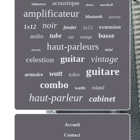
acoustique
éminence
marshall
alnico
amplificateur
bluetooth
peavey
noir
1x12
extension
fender
2x12
basse
tube
audio
orange
vide
haut-parleurs
jensen
mini
guitar
vintage
celestion
guitare
watt
armoire
tolex
combo
roland
watts
haut-parleur
cabinet
Accueil
Contact