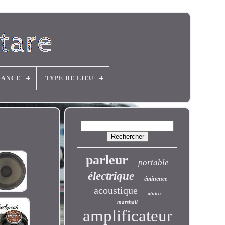
SANCE
TYPE DE LIEU
parleur
portable
électrique
éminence
acoustique
alnico
marshall
amplificateur