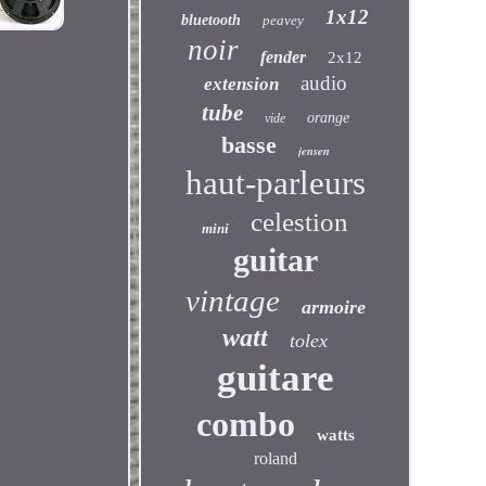
1x12
bluetooth
peavey
noir
fender
2x12
audio
extension
tube
orange
vide
basse
jensen
haut-parleurs
celestion
mini
guitar
vintage
armoire
watt
tolex
guitare
combo
watts
roland