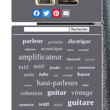
parleur
électrique
portable
acoustique
éminence
marshall
alnico
amplificateur
bluetooth
peavey
noir
1x12
extension
fender
2x12
basse
tube
audio
orange
vide
haut-parleurs
jensen
mini
guitar
vintage
celestion
guitare
watt
armoire
tolex