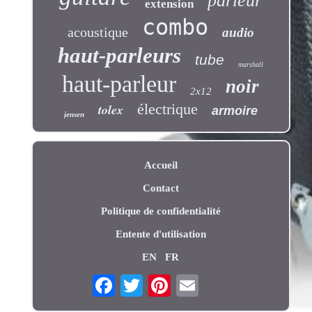
parleur
extension
combo
acoustique
audio
haut-parleurs
tube
marshall
haut-parleur
noir
2x12
électrique
tolex
armoire
jensen
Accueil
Contact
Politique de confidentialité
Entente d'utilisation
EN
FR