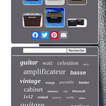
guitar
celestion
watt
mini
amplificateur
basse
vintage
portable
fender
orange
cabinet
bluetooth
éminence
vide
1x12
roland
watts
peavey
alnico
guitare