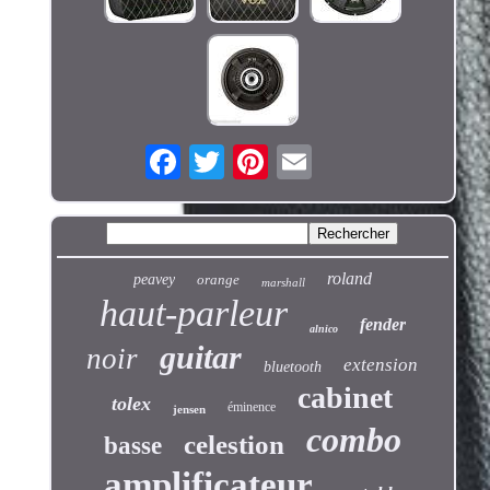
roland
peavey
orange
marshall
haut-parleur
fender
alnico
guitar
noir
extension
bluetooth
cabinet
tolex
éminence
jensen
combo
celestion
basse
amplificateur