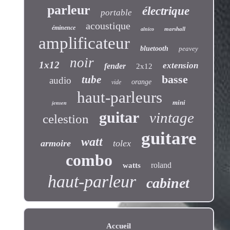
parleur
électrique
portable
acoustique
éminence
marshall
alnico
amplificateur
bluetooth
peavey
noir
1x12
extension
fender
2x12
basse
tube
audio
orange
vide
haut-parleurs
jensen
mini
guitar
vintage
celestion
guitare
watt
armoire
tolex
combo
roland
watts
haut-parleur
cabinet
Accueil