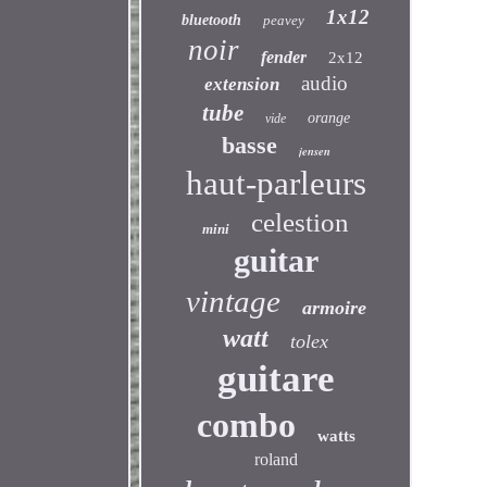
1x12
bluetooth
peavey
noir
fender
2x12
audio
extension
tube
orange
vide
basse
jensen
haut-parleurs
celestion
mini
guitar
vintage
armoire
watt
tolex
guitare
combo
watts
roland