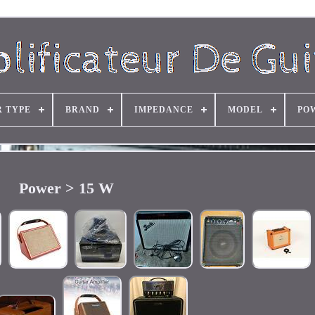
R TYPE
BRAND
IMPEDANCE
MODEL
PO
Power > 15 W