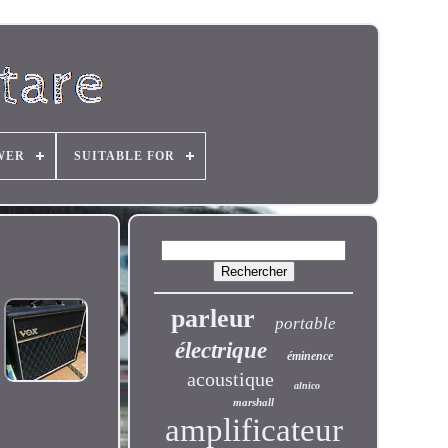
WER
SUITABLE FOR
parleur
portable
électrique
éminence
acoustique
alnico
marshall
amplificateur